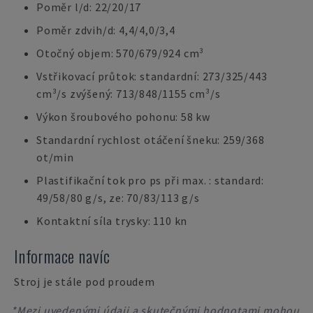
Poměr l/d: 22/20/17
Poměr zdvih/d: 4,4/4,0/3,4
Otočný objem: 570/679/924 cm³
Vstřikovací průtok: standardní: 273/325/443
cm³/s zvýšený: 713/848/1155 cm³/s
Výkon šroubového pohonu: 58 kw
Standardní rychlost otáčení šneku: 259/368
ot/min
Plastifikační tok pro ps při max. : standard:
49/58/80 g/s, ze: 70/83/113 g/s
Kontaktní síla trysky: 110 kn
Informace navíc
Stroj je stále pod proudem
*Mezi uvedenými údaji a skutečnými hodnotami mohou