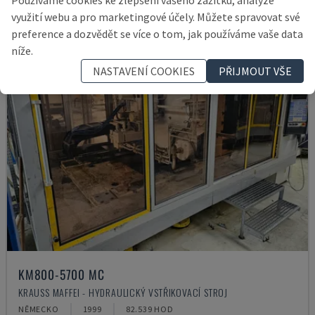
využití webu a pro marketingové účely. Můžete spravovat své
preference a dozvědět se více o tom, jak používáme vaše data
níže.
NASTAVENÍ COOKIES
PŘIJMOUT VŠE
KM800-5700 MC
KRAUSS MAFFEI - HYDRAULICKÝ VSTŘIKOVACÍ STROJ
NĚMECKO
1999
82.539 HOD