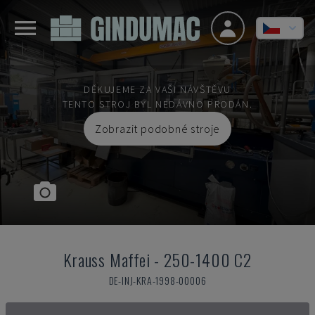
DĚKUJEME ZA VAŠI NÁVŠTĚVU
TENTO STROJ BYL NEDÁVNO PRODÁN.
Zobrazit podobné stroje
Krauss Maffei
-
250-1400 C2
DE-INJ-KRA-1998-00006