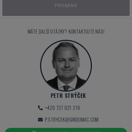
PRODÁNO
MÁTE DALŠÍ OTÁZKY? KONTAKTUJTE NÁS!
PETR STRÝČEK
+420 737 021 218
P.STRYCEK@GINDUMAC.COM