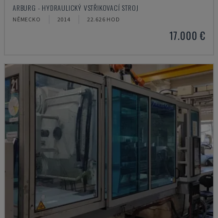
ARBURG - HYDRAULICKÝ VSTŘIKOVACÍ STROJ
NĚMECKO
2014
22.626 HOD
17.000 €