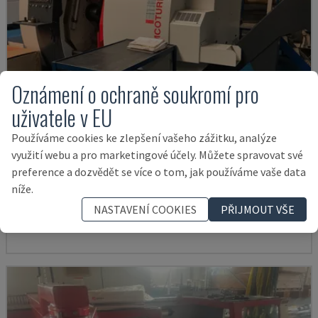
Oznámení o ochraně soukromí pro
uživatele v EU
Používáme cookies ke zlepšení vašeho zážitku, analýze
využití webu a pro marketingové účely. Můžete spravovat své
EMCOTURN 65
preference a dozvědět se více o tom, jak používáme vaše data
EMCO - HORIZONTÁLNÍ SOUSTRUH
níže.
ČESKÁ REPUBLIKA
2019
3.716 HOD
NASTAVENÍ COOKIES
PŘIJMOUT VŠE
92.000 €