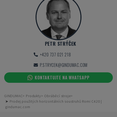
PETR STRÝČEK
+420 737 021 218
P.STRYCEK@GINDUMAC.COM
KONTAKTUJTE NA WHATSAPP
GINDUMAC
Produkty
Obráběcí stroje
➤ Prodej použitých horizontálních soustruhů Romi C420 |
gindumac.com