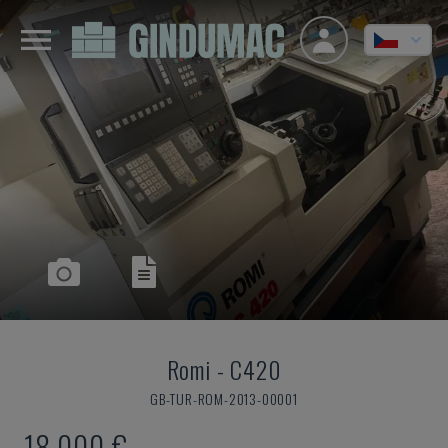
Romi
-
C420
GB-TUR-ROM-2013-00001
18.000 €