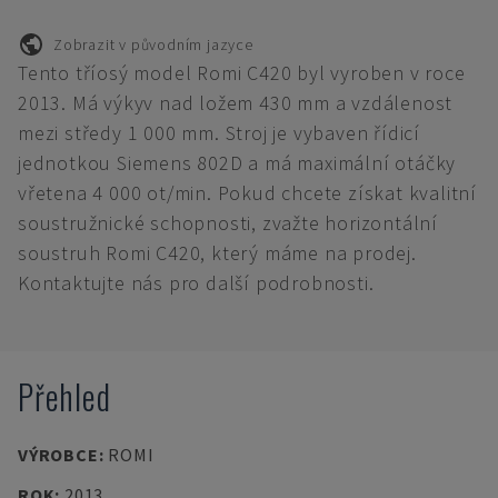
Zobrazit v původním jazyce
Tento tříosý model Romi C420 byl vyroben v roce
2013. Má výkyv nad ložem 430 mm a vzdálenost
mezi středy 1 000 mm. Stroj je vybaven řídicí
jednotkou Siemens 802D a má maximální otáčky
vřetena 4 000 ot/min. Pokud chcete získat kvalitní
soustružnické schopnosti, zvažte horizontální
soustruh Romi C420, který máme na prodej.
Kontaktujte nás pro další podrobnosti.
Přehled
VÝROBCE
:
ROMI
ROK
:
2013