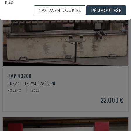
níže.
NASTAVENÍ COOKIES
PŘIJMOUT VŠE
HAP 40200
DURMA - LISOVACÍ ZAŘÍZENÍ
POLSKO
2003
22.000 €