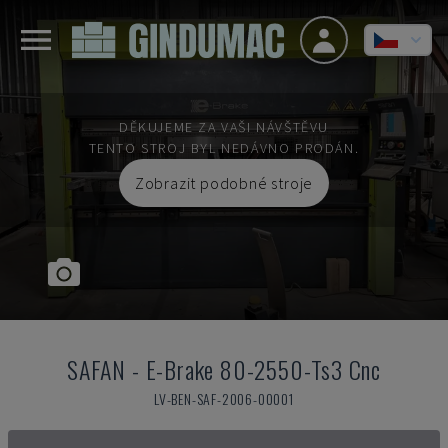
DĚKUJEME ZA VAŠI NÁVŠTĚVU
TENTO STROJ BYL NEDÁVNO PRODÁN.
Zobrazit podobné stroje
SAFAN
-
E-Brake 80-2550-Ts3 Cnc
LV-BEN-SAF-2006-00001