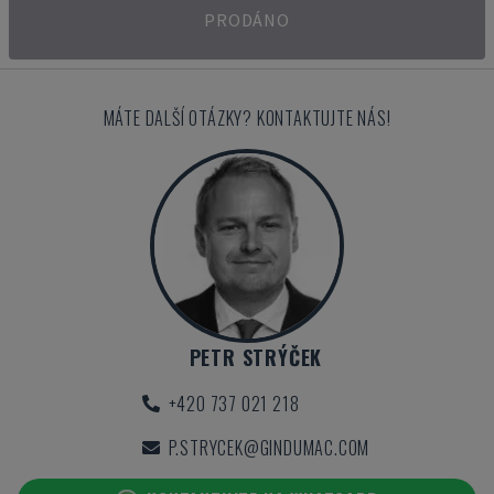
PRODÁNO
MÁTE DALŠÍ OTÁZKY? KONTAKTUJTE NÁS!
PETR STRÝČEK
+420 737 021 218
P.STRYCEK@GINDUMAC.COM