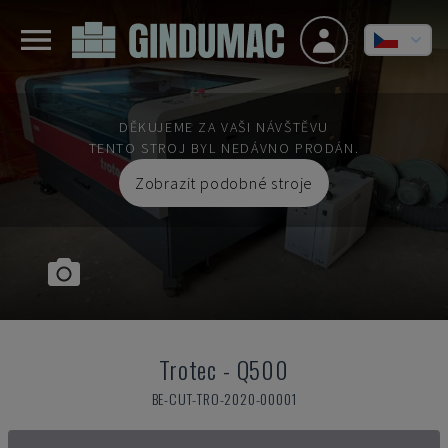
DĚKUJEME ZA VAŠI NÁVŠTĚVU
TENTO STROJ BYL NEDÁVNO PRODÁN.
Zobrazit podobné stroje
Trotec
-
Q500
BE-CUT-TRO-2020-00001