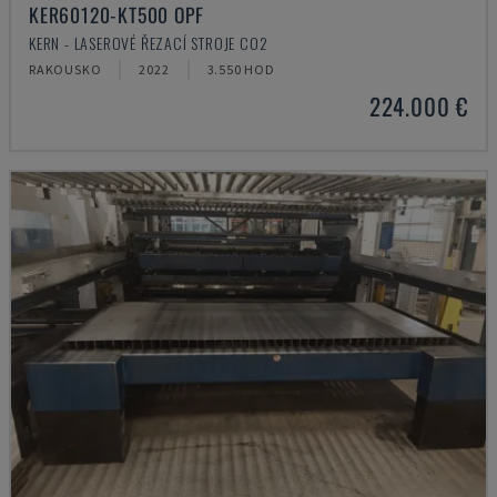
KER60120-KT500 OPF
KERN - LASEROVÉ ŘEZACÍ STROJE CO2
RAKOUSKO
2022
3.550 HOD
224.000 €