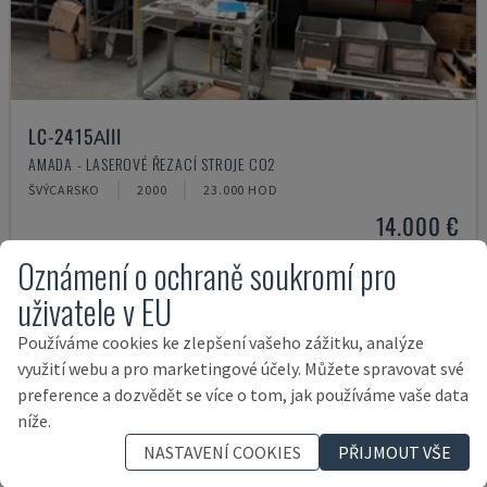
LC-2415ΑIII
AMADA - LASEROVÉ ŘEZACÍ STROJE CO2
ŠVÝCARSKO
2000
23.000 HOD
14.000 €
Oznámení o ochraně soukromí pro
uživatele v EU
Používáme cookies ke zlepšení vašeho zážitku, analýze
využití webu a pro marketingové účely. Můžete spravovat své
preference a dozvědět se více o tom, jak používáme vaše data
níže.
NASTAVENÍ COOKIES
PŘIJMOUT VŠE