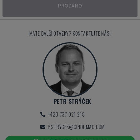
PRODÁNO
MÁTE DALŠÍ OTÁZKY? KONTAKTUJTE NÁS!
PETR STRÝČEK
+420 737 021 218
P.STRYCEK@GINDUMAC.COM