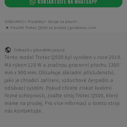
KONTAKTUJTE NA WHATSAPP
GINDUMAC
Produkty
Stroje na plech
➤ Použité Trotec Q500 na prodej | gindumac.com
Zobrazit v původním jazyce
Tento model Trotec Q500 byl vyroben v roce 2019.
Má výkon 120 W a značnou pracovní plochu 1300
mm x 900 mm. Obsahuje základní příslušenství,
jako je chladicí zařízení, vzduchové čerpadlo a
odsávací systém. Pokud chcete získat kvalitní
řezné schopnosti, zvažte stroj Trotec Q500, který
máme na prodej. Pro více informací o tomto stroji
nás kontaktujte.