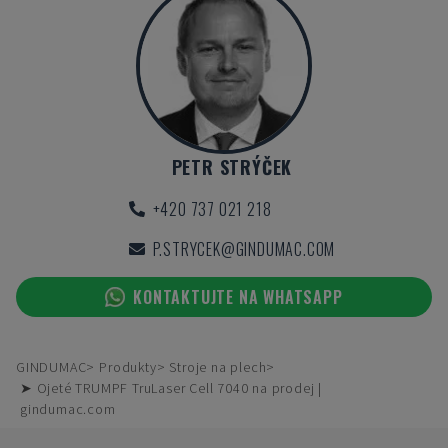
PETR STRÝČEK
+420 737 021 218
P.STRYCEK@GINDUMAC.COM
KONTAKTUJTE NA WHATSAPP
GINDUMAC
Produkty
Stroje na plech
➤ Ojeté TRUMPF TruLaser Cell 7040 na prodej |
gindumac.com