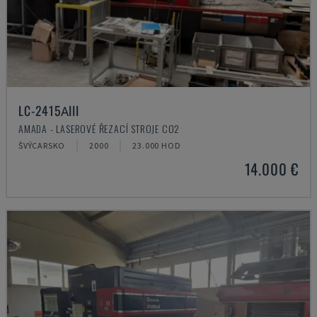
LC-2415ΑIII
AMADA - LASEROVÉ ŘEZACÍ STROJE CO2
ŠVÝCARSKO
2000
23.000 HOD
14.000 €