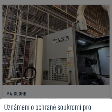
MA-600HB
OKUMA - HORIZONTÁLNÍ OBRÁBĚCÍ CENTRUM
Oznámení o ochraně soukromí pro
DÁNSKO
2005