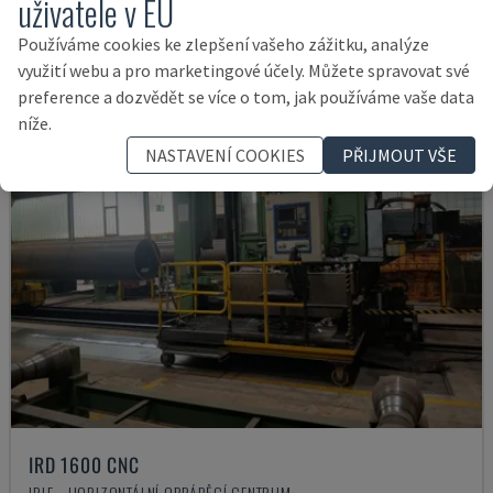
uživatele v EU
35.000 €
Používáme cookies ke zlepšení vašeho zážitku, analýze
využití webu a pro marketingové účely. Můžete spravovat své
preference a dozvědět se více o tom, jak používáme vaše data
níže.
NASTAVENÍ COOKIES
PŘIJMOUT VŠE
IRD 1600 CNC
IRLE - HORIZONTÁLNÍ OBRÁBĚCÍ CENTRUM