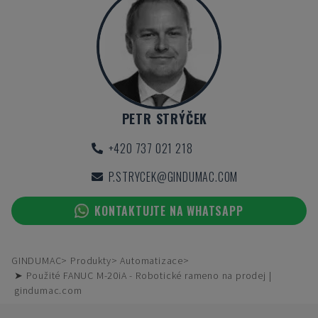
PETR STRÝČEK
+420 737 021 218
P.STRYCEK@GINDUMAC.COM
KONTAKTUJTE NA WHATSAPP
GINDUMAC
Produkty
Automatizace
➤ Použité FANUC M-20iA - Robotické rameno na prodej |
gindumac.com