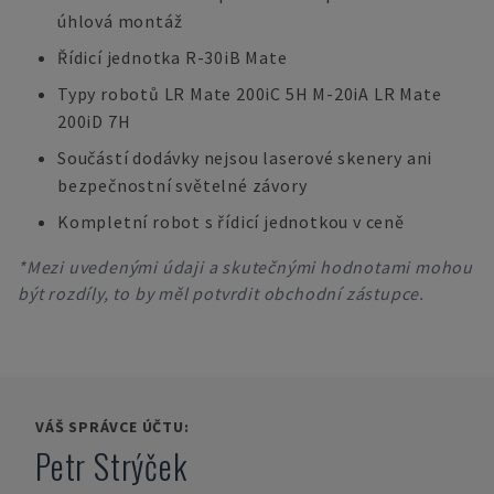
úhlová montáž
Řídicí jednotka R-30iB Mate
Typy robotů LR Mate 200iC 5H M-20iA LR Mate
200iD 7H
Součástí dodávky nejsou laserové skenery ani
bezpečnostní světelné závory
Kompletní robot s řídicí jednotkou v ceně
*Mezi uvedenými údaji a skutečnými hodnotami mohou
být rozdíly, to by měl potvrdit obchodní zástupce.
VÁŠ SPRÁVCE ÚČTU:
Petr Strýček