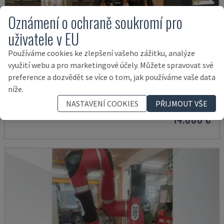
Oznámení o ochraně soukromí pro
uživatele v EU
Používáme cookies ke zlepšení vašeho zážitku, analýze
využití webu a pro marketingové účely. Můžete spravovat své
KR 210 R2700 EXTRA
preference a dozvědět se více o tom, jak používáme vaše data
níže.
KUKA - RAMENO ROBOTA
ITÁLIE
2016
NASTAVENÍ COOKIES
PŘIJMOUT VŠE
14.000 €