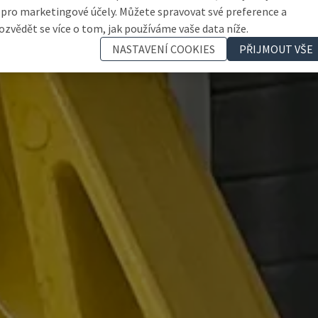
 pro marketingové účely. Můžete spravovat své preference a
ozvědět se více o tom, jak používáme vaše data níže.
NASTAVENÍ COOKIES
PŘIJMOUT VŠE