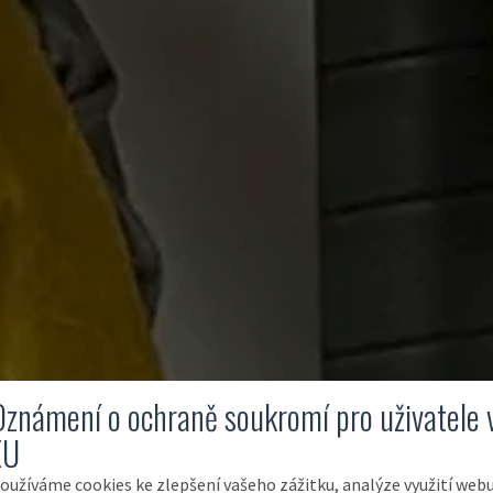
Oznámení o ochraně soukromí pro uživatele 
EU
oužíváme cookies ke zlepšení vašeho zážitku, analýze využití web