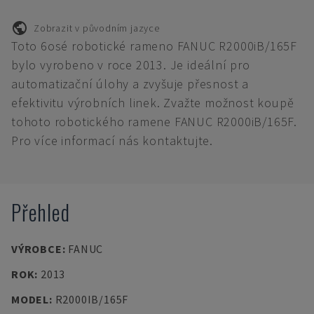
Zobrazit v původním jazyce
Toto 6osé robotické rameno FANUC R2000iB/165F
bylo vyrobeno v roce 2013. Je ideální pro
automatizační úlohy a zvyšuje přesnost a
efektivitu výrobních linek. Zvažte možnost koupě
tohoto robotického ramene FANUC R2000iB/165F.
Pro více informací nás kontaktujte.
Přehled
VÝROBCE
:
FANUC
ROK
:
2013
MODEL
:
R2000IB/165F