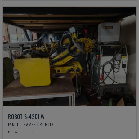
ROBOT S-430I W
FANUC - RAMENO ROBOTA
BELGIE
2000