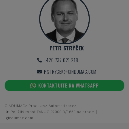
PETR STRÝČEK
+420 737 021 218
P.STRYCEK@GINDUMAC.COM
KONTAKTUJTE NA WHATSAPP
GINDUMAC
Produkty
Automatizace
➤ Použitý robot FANUC R2000iB/165F na prodej |
gindumac.com