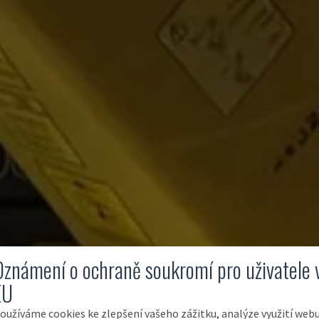
Oznámení o ochraně soukromí pro uživatele 
EU
oužíváme cookies ke zlepšení vašeho zážitku, analýze využití web