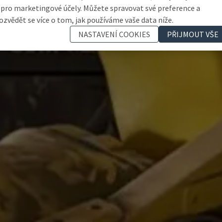
 pro marketingové účely. Můžete spravovat své preference a
ozvědět se více o tom, jak používáme vaše data níže.
NASTAVENÍ COOKIES
PŘIJMOUT VŠE