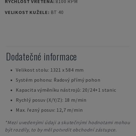
RYCHLOST VŘETENA
:
8100 RPM
VELIKOST KUŽELE
:
BT 40
Dodatečné informace
Velikost stolu: 1321 x 584 mm
Systém pohonu: Řadový přímý pohon
Kapacita výměníku nástrojů: 20/24+1 stanic
Rychlý posuv (X/Y/Z): 18 m/min
Max. řezný posuv: 12,7 m/min
*Mezi uvedenými údaji a skutečnými hodnotami mohou
být rozdíly, to by měl potvrdit obchodní zástupce.