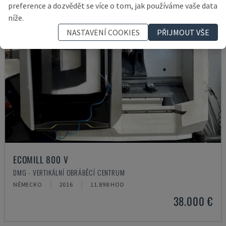
preference a dozvědět se více o tom, jak používáme vaše data
níže.
NASTAVENÍ COOKIES
PŘIJMOUT VŠE
ECOMILL 800 V
DMG - VERTIKÁLNÍ OBRÁBĚCÍ CENTRUM
NĚMECKO
2016
11.898 HOD
38.000 €