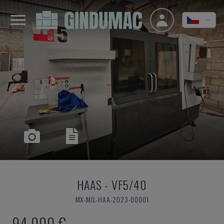
HAAS
-
VF5/40
MX-MIL-HAA-2023-00001
94.000 €