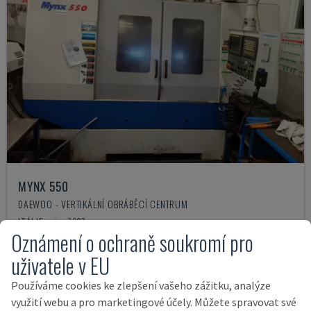
MYNX 550
DAEWOO - VERTIKÁLNÍ OBRÁBĚCÍ CENTRUM
ITÁLIE
2003
Oznámení o ochraně soukromí pro
21.000 €
uživatele v EU
Používáme cookies ke zlepšení vašeho zážitku, analýze
využití webu a pro marketingové účely. Můžete spravovat své