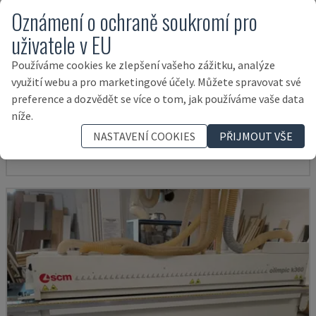
Oznámení o ochraně soukromí pro
uživatele v EU
Používáme cookies ke zlepšení vašeho zážitku, analýze
využití webu a pro marketingové účely. Můžete spravovat své
JADE 340
preference a dozvědět se více o tom, jak používáme vaše data
BIESSE - OLEPAČKA
níže.
POLSKO
2018
4.832 HOD
NASTAVENÍ COOKIES
PŘIJMOUT VŠE
27.000 €