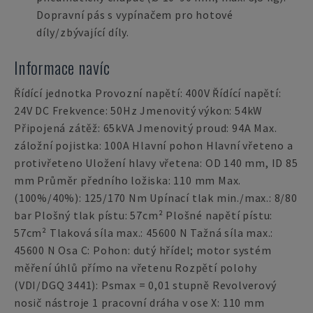
Dopravní pás s vypínačem pro hotové
díly/zbývající díly.
Informace navíc
Řídící jednotka Provozní napětí: 400V Řídící napětí:
24V DC Frekvence: 50Hz Jmenovitý výkon: 54kW
Připojená zátěž: 65kVA Jmenovitý proud: 94A Max.
záložní pojistka: 100A Hlavní pohon Hlavní vřeteno a
protivřeteno Uložení hlavy vřetena: OD 140 mm, ID 85
mm Průměr předního ložiska: 110 mm Max.
(100%/40%): 125/170 Nm Upínací tlak min./max.: 8/80
bar Plošný tlak pístu: 57cm² Plošné napětí pístu:
57cm² Tlaková síla max.: 45600 N Tažná síla max.:
45600 N Osa C: Pohon: dutý hřídel; motor systém
měření úhlů přímo na vřetenu Rozpětí polohy
(VDI/DGQ 3441): Psmax = 0,01 stupně Revolverový
nosič nástroje 1 pracovní dráha v ose X: 110 mm