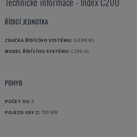
Technické informace
-
Index
C200
ŘÍDICÍ JEDNOTKA
ZNAČKA ŘÍDÍCÍHO SYSTÉMU
:
SIEMENS
MODEL ŘÍDÍCÍHO SYSTÉMU
:
C200-SL
POHYB
POČET OS
:
5
POJEZD OSY Z
:
700 MM