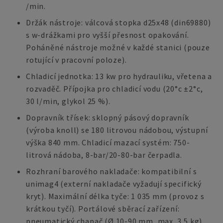
/min.
Držák nástroje: válcová stopka d25x48 (din69880)
s w-drážkami pro vyšší přesnost opakování.
Poháněné nástroje možné v každé stanici (pouze
rotující v pracovní poloze).
Chladicí jednotka: 13 kw pro hydrauliku, vřetena a
rozvaděč. Přípojka pro chladicí vodu (20°c ±2°c,
30 l/min, glykol 25 %).
Dopravník třísek: sklopný pásový dopravník
(výroba knoll) se 180 litrovou nádobou, výstupní
výška 840 mm. Chladicí mazací systém: 750-
litrová nádoba, 8-bar/20-80-bar čerpadla.
Rozhraní barového nakladače: kompatibilní s
unimag4 (externí nakladače vyžadují specifický
kryt). Maximální délka tyče: 1 035 mm (provoz s
krátkou tyčí). Portálové sběrací zařízení:
pneumatický chapač (Ø 10-90 mm, max. 3,5 kg).