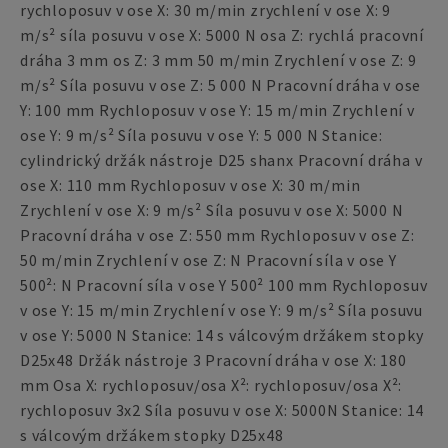
rychloposuv v ose X: 30 m/min zrychlení v ose X: 9
m/s² síla posuvu v ose X: 5000 N osa Z: rychlá pracovní
dráha 3 mm os Z: 3 mm 50 m/min Zrychlení v ose Z: 9
m/s² Síla posuvu v ose Z: 5 000 N Pracovní dráha v ose
Y: 100 mm Rychloposuv v ose Y: 15 m/min Zrychlení v
ose Y: 9 m/s² Síla posuvu v ose Y: 5 000 N Stanice:
cylindrický držák nástroje D25 shanx Pracovní dráha v
ose X: 110 mm Rychloposuv v ose X: 30 m/min
Zrychlení v ose X: 9 m/s² Síla posuvu v ose X: 5000 N
Pracovní dráha v ose Z: 550 mm Rychloposuv v ose Z:
50 m/min Zrychlení v ose Z: N Pracovní síla v ose Y
500²: N Pracovní síla v ose Y 500² 100 mm Rychloposuv
v ose Y: 15 m/min Zrychlení v ose Y: 9 m/s² Síla posuvu
v ose Y: 5000 N Stanice: 14 s válcovým držákem stopky
D25x48 Držák nástroje 3 Pracovní dráha v ose X: 180
mm Osa X: rychloposuv/osa X²: rychloposuv/osa X²:
rychloposuv 3x2 Síla posuvu v ose X: 5000N Stanice: 14
s válcovým držákem stopky D25x48