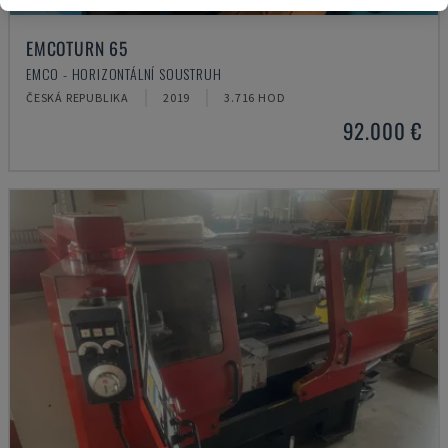
EMCOTURN 65
EMCO - HORIZONTÁLNÍ SOUSTRUH
ČESKÁ REPUBLIKA
2019
3.716 HOD
92.000 €