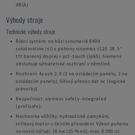
dB(A)
Výhody stroje
Technické výhody stroje
Řídicí systém: na bázi sinumerik 840d
solutionline (sl) s pohony sinamics s120. 18. 5"
tft barevný displej s pct-touch (ip65). Siemens
obsluhuje uživatelské rozhraní v němčině.
Rozhraní: 4x usb 2. 0 (2 na ovládacím panelu, 2 na
ovládacím panelu). Síťový přenos dat nc (logické
jednotky).
Bezpečnost: siemens safety-integrated
(profisafe).
Mechanika věžičky: hydraulické zamykání,
střídavý motor s čelním převodem. Výkon pohonu
na nosič nářadí: 10 kw (25 % ed), max. 8 000 ot.