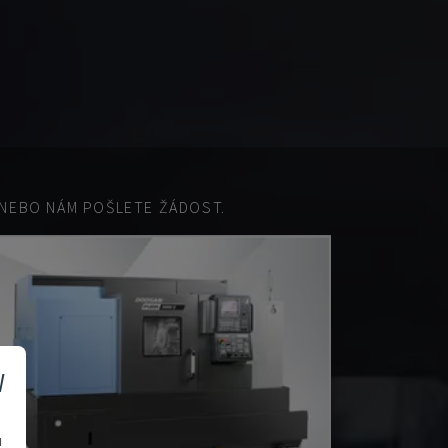
EBO NÁM POŠLETE ŽÁDOST.
v
u