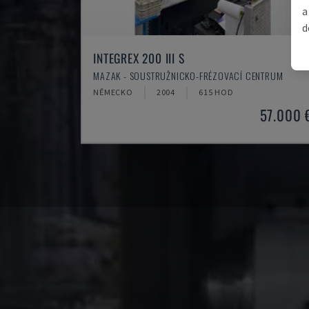
a
d
INTEGREX 200 III S
MAZAK - SOUSTRUŽNICKO-FRÉZOVACÍ CENTRUM
NĚMECKO
2004
615 HOD
57.000 