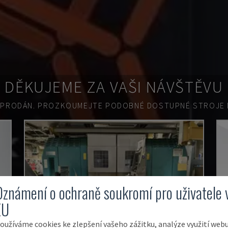
DĚKUJEME ZA VAŠI NÁVŠTĚVU
 PRODÁN.
PROZKOUMEJTE PODOBNÉ DOSTUPNÉ STROJE N
Oznámení o ochraně soukromí pro uživatele 
EU
oužíváme cookies ke zlepšení vašeho zážitku, analýze využití web