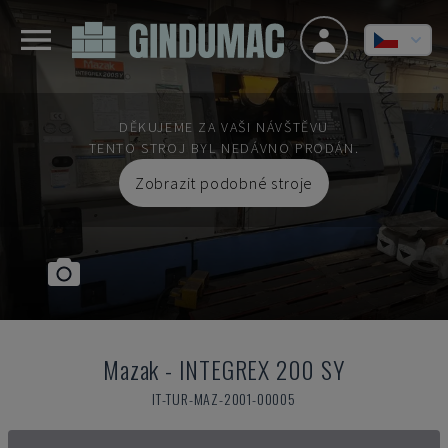
DĚKUJEME ZA VAŠI NÁVŠTĚVU
TENTO STROJ BYL NEDÁVNO PRODÁN.
Zobrazit podobné stroje
Mazak
-
INTEGREX 200 SY
IT-TUR-MAZ-2001-00005