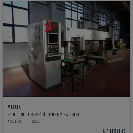
VELUX
PADE - CNC OBRÁBĚCÍ CENTRUM NA DŘEVO
POLSKO
2011
67.000 €