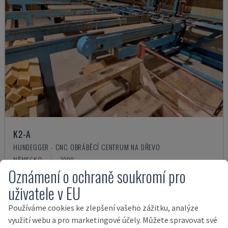
K2-A
HUNDEGGER - CNC OBRÁBĚCÍ CENTRUM NA DŘEVO
NĚMECKO
2000
Oznámení o ochraně soukromí pro
52.000 €
uživatele v EU
Používáme cookies ke zlepšení vašeho zážitku, analýze
využití webu a pro marketingové účely. Můžete spravovat své