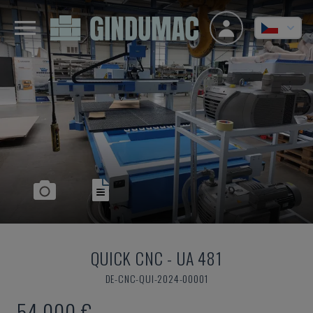
QUICK CNC
-
UA 481
DE-CNC-QUI-2024-00001
54.000 €