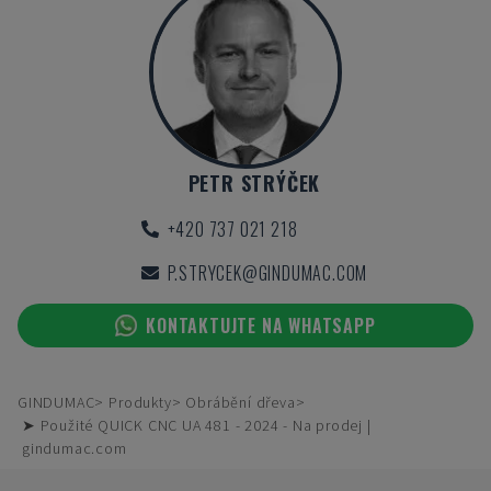
PETR STRÝČEK
+420 737 021 218
P.STRYCEK@GINDUMAC.COM
KONTAKTUJTE NA WHATSAPP
GINDUMAC
Produkty
Obrábění dřeva
➤ Použité QUICK CNC UA 481 - 2024 - Na prodej |
gindumac.com