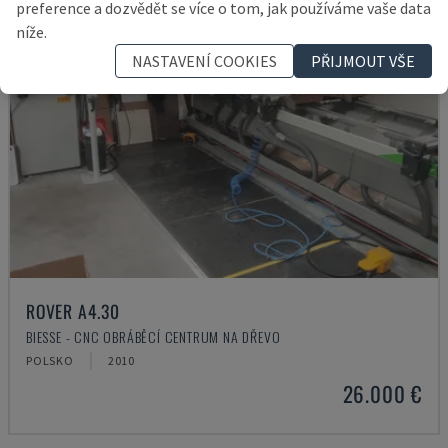
preference a dozvědět se více o tom, jak používáme vaše data
níže.
NASTAVENÍ COOKIES
PŘIJMOUT VŠE
ROVER A4.30
BIESSE - CNC OBRÁBĚCÍ CENTRUM NA DŘEVO
POLSKO
2010
26.000 €