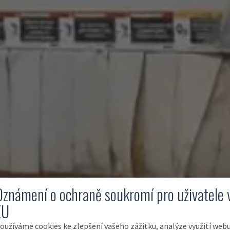
Oznámení o ochraně soukromí pro uživatele 
EU
oužíváme cookies ke zlepšení vašeho zážitku, analýze využití web