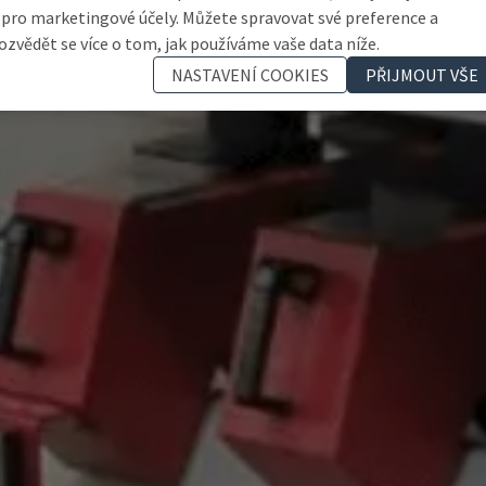
 pro marketingové účely. Můžete spravovat své preference a
ozvědět se více o tom, jak používáme vaše data níže.
NASTAVENÍ COOKIES
PŘIJMOUT VŠE