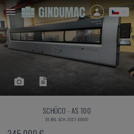
SCHÜCO
-
AS 100
DE-MIL-SCH-2022-00001
345.000 €