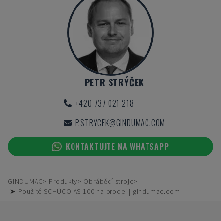
PETR STRÝČEK
+420 737 021 218
P.STRYCEK@GINDUMAC.COM
KONTAKTUJTE NA WHATSAPP
GINDUMAC
Produkty
Obráběcí stroje
➤ Použité SCHÜCO AS 100 na prodej | gindumac.com