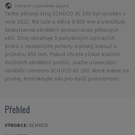
Zobrazit v původním jazyce
Tento pětiosý stroj SCHÜCO AS 100 byl vyroben v
roce 2022. Má lože o délce 9 000 mm a umožňuje
šestistranné obrábění pomocí dvou pětiosých
věží. Stroj obsahuje 5 pohyblivých upínacích
bloků s nezávislými pohony a pilový kotouč o
průměru 450 mm. Pokud chcete získat kvalitní
možnosti obrábění profilů, zvažte univerzální
obráběcí centrum SCHÜCO AS 100, které máme na
prodej. Kontaktujte nás pro další podrobnosti.
Přehled
VÝROBCE
:
SCHÜCO