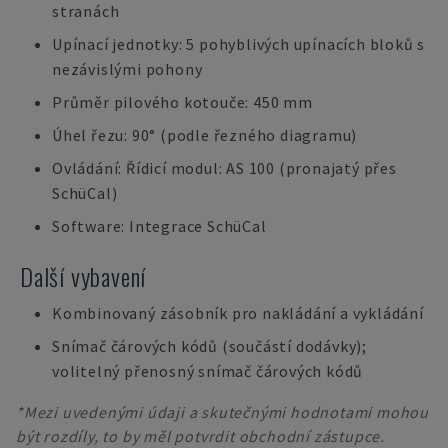
stranách
Upínací jednotky: 5 pohyblivých upínacích bloků s
nezávislými pohony
Průměr pilového kotouče: 450 mm
Úhel řezu: 90° (podle řezného diagramu)
Ovládání: Řídicí modul: AS 100 (pronajatý přes
SchüCal)
Software: Integrace SchüCal
Další vybavení
Kombinovaný zásobník pro nakládání a vykládání
Snímač čárových kódů (součástí dodávky);
volitelný přenosný snímač čárových kódů
*Mezi uvedenými údaji a skutečnými hodnotami mohou
být rozdíly, to by měl potvrdit obchodní zástupce.