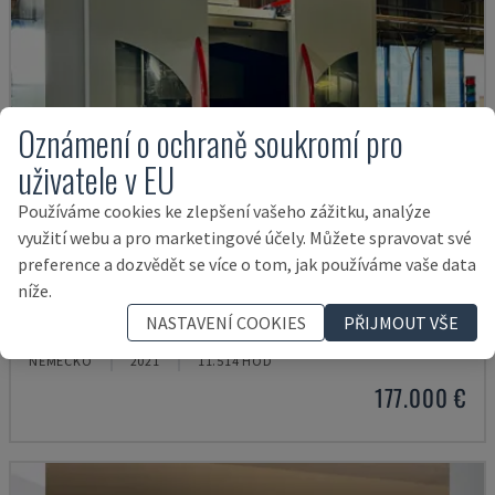
Oznámení o ochraně soukromí pro
uživatele v EU
Používáme cookies ke zlepšení vašeho zážitku, analýze
využití webu a pro marketingové účely. Můžete spravovat své
preference a dozvědět se více o tom, jak používáme vaše data
níže.
H800U
NASTAVENÍ COOKIES
PŘIJMOUT VŠE
POSMILL - UNIVERZÁLNÍ OBRÁBĚCÍ CENTRUM
NĚMECKO
2021
11.514 HOD
177.000 €