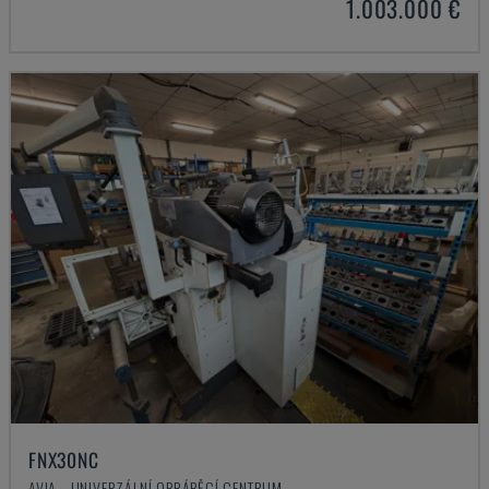
1.003.000 €
FNX30NC
AVIA - UNIVERZÁLNÍ OBRÁBĚCÍ CENTRUM