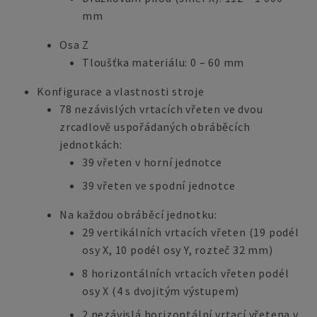
mm
Osa Z
Tloušťka materiálu: 0 – 60 mm
Konfigurace a vlastnosti stroje
78 nezávislých vrtacích vřeten ve dvou
zrcadlově uspořádaných obráběcích
jednotkách:
39 vřeten v horní jednotce
39 vřeten ve spodní jednotce
Na každou obráběcí jednotku:
29 vertikálních vrtacích vřeten (19 podél
osy X, 10 podél osy Y, rozteč 32 mm)
8 horizontálních vrtacích vřeten podél
osy X (4 s dvojitým výstupem)
2 nezávislá horizontální vrtací vřetena v