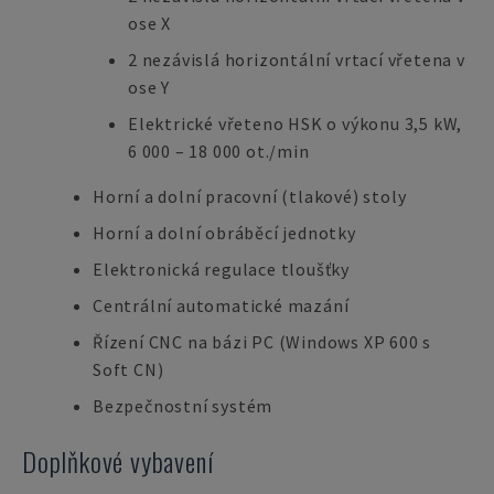
ose X
2 nezávislá horizontální vrtací vřetena v
ose Y
Elektrické vřeteno HSK o výkonu 3,5 kW,
6 000 – 18 000 ot./min
Horní a dolní pracovní (tlakové) stoly
Horní a dolní obráběcí jednotky
Elektronická regulace tloušťky
Centrální automatické mazání
Řízení CNC na bázi PC (Windows XP 600 s
Soft CN)
Bezpečnostní systém
Doplňkové vybavení