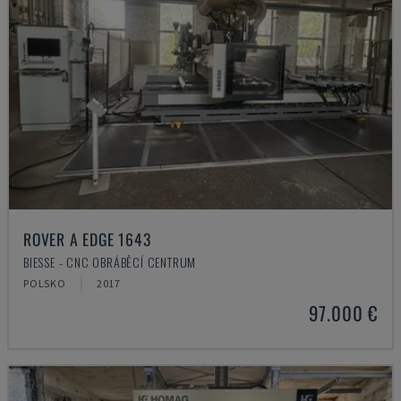
ROVER A EDGE 1643
BIESSE - CNC OBRÁBĚCÍ CENTRUM
POLSKO
2017
97.000 €