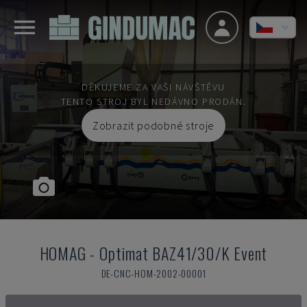
DĚKUJEME ZA VAŠI NÁVŠTĚVU
TENTO STROJ BYL NEDÁVNO PRODÁN.
Zobrazit podobné stroje
HOMAG
-
Optimat BAZ41/30/K Event
DE-CNC-HOM-2002-00001