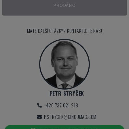
PRODÁNO
MÁTE DALŠÍ OTÁZKY? KONTAKTUJTE NÁS!
PETR STRÝČEK
+420 737 021 218
P.STRYCEK@GINDUMAC.COM